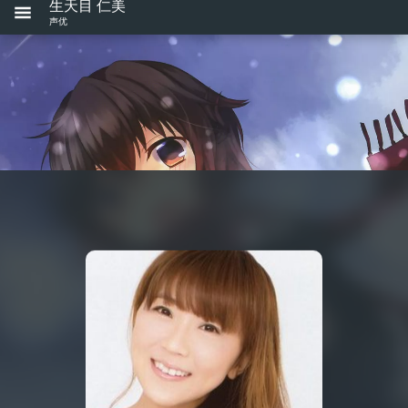
生天目 仁美
声优
配音
(
2
)