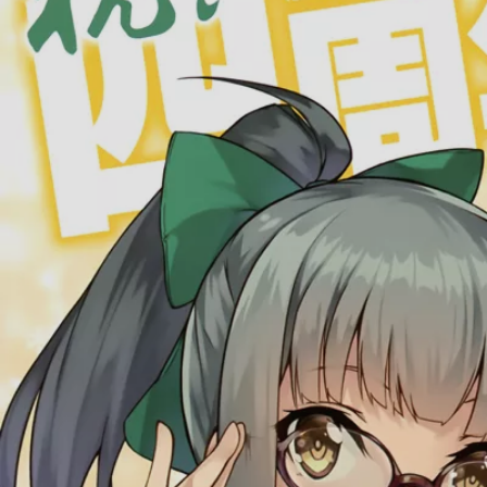
画师
是谁呼
Yuubari
皇宇（ZECO）
叫舰队
首页
绘制
(
10
)
海军基地
南达科他
舰队模拟
休斯顿
TP计算
档案馆
相关链接
舰娘
Wikipedia
Twitter
Pixiv
装备
改修工厂
声优 & 画师
关于