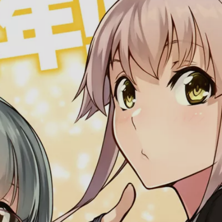
ZECO
马萨诸塞
华盛顿
塞缪尔·B·罗伯茨
弗莱彻