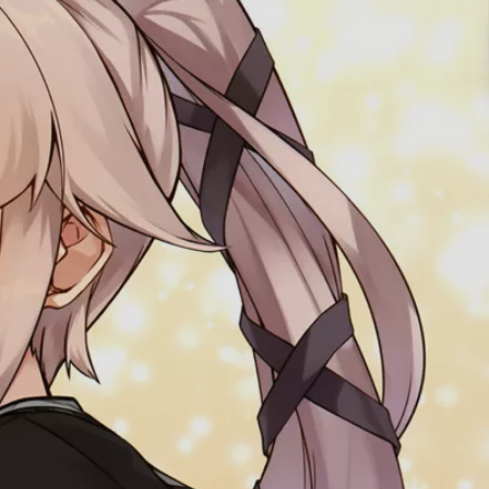
兰利
北安普敦
约翰斯顿
海伍德·L·E