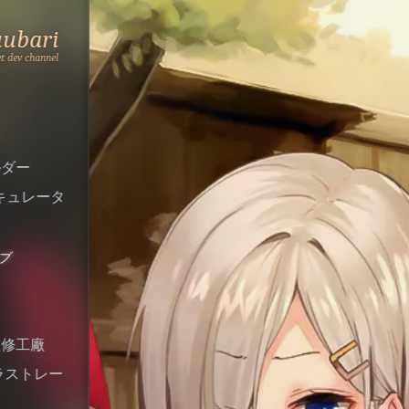
大型飛行艇
Who
No.
138
Yuubari
二式大艇
Calls
the
Fleet
ホーム
情報
ボーナス
装備可能艦
海軍基地
None
艦隊ビルダー
TPカルキュレータ
相互シナジーボーナス
ー
None
アーカイブ
艦娘
装備
明石の改修工廠
CV・イラストレー
ター