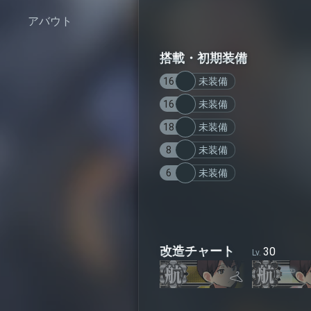
アバウト
搭載・初期装備
16
未装備
16
未装備
18
未装備
8
未装備
6
未装備
改造チャート
30