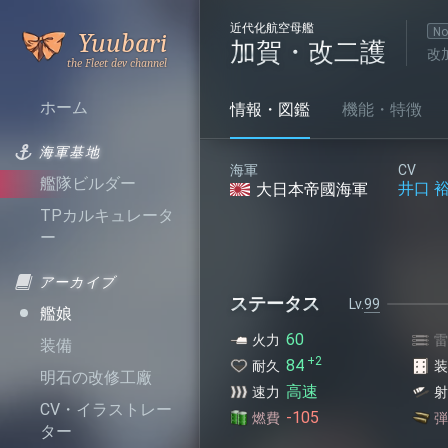
近代化航空母艦
Who
No
Yuubari
加賀・改二護
改
Calls
the
Fleet
ホーム
情報・図鑑
機能・特徴
海軍基地
海軍
CV
艦隊ビルダー
井口 
大日本帝國海軍
TPカルキュレータ
ー
アーカイブ
ステータス
99
艦娘
60
火力
雷
装備
+2
84
耐久
装
明石の改修工廠
高速
速力
射
CV・イラストレー
-105
燃費
弾
ター