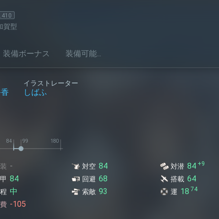
.
410
加賀型
装備ボーナス
装備可能...
イラストレーター
裕香
しばふ
+9
-
84
84
装
対空
対潜
84
68
64
甲
回避
搭載
74
中
93
18
程
索敵
運
-105
費