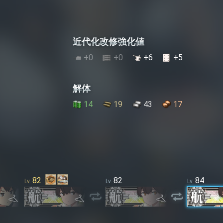
近代化改修強化値
+
0
+
0
+
6
+
5
解体
14
19
43
17
82
82
84