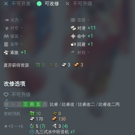
不可开发
可改修
不可升级
-
-
火力
雷装
-
+11
对空
对潜
-
+1
爆装
命中
-
+1
装甲
回避
+1
-
索敌
射程
0
0
3
3
废弃获得资源
改修选项
不可升级
比睿
比睿改
比睿改二
比睿改二丙
日
一
二
三
四
五
六
资材消耗
10
0
170
130
★+0 ~ +6
5
(
7
)
3
(
4
)
九三式水中听音机
x
1