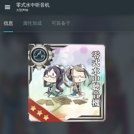
零式水中听音机
大型声纳
信息
属性加成
可装备于...