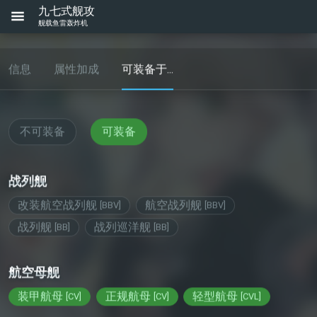
九七式舰攻
舰载鱼雷轰炸机
信息
属性加成
可装备于...
不可装备
可装备
战列舰
改装航空战列舰
航空战列舰
[
BBV
]
[
BBV
]
战列舰
战列巡洋舰
[
BB
]
[
BB
]
航空母舰
装甲航母
正规航母
轻型航母
[
CV
]
[
CV
]
[
CVL
]