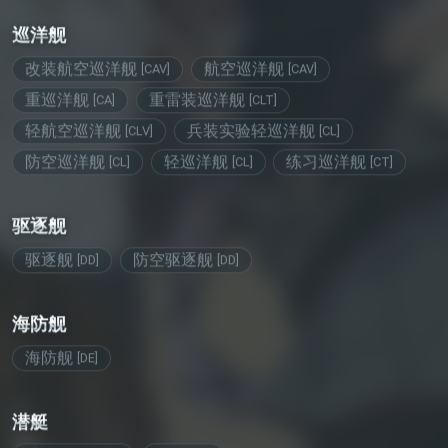
巡洋舰
改装航空巡洋舰
航空巡洋舰
[
CAV
]
[
CAV
]
重巡洋舰
重雷装巡洋舰
[
CA
]
[
CLT
]
轻航空巡洋舰
兵装实验轻巡洋舰
[
CLV
]
[
CL
]
防空巡洋舰
轻巡洋舰
练习巡洋舰
[
CL
]
[
CL
]
[
CT
]
驱逐舰
驱逐舰
防空驱逐舰
[
DD
]
[
DD
]
海防舰
海防舰
[
DE
]
潜艇
航空潜艇
潜艇
[
SSV
]
[
SS
]