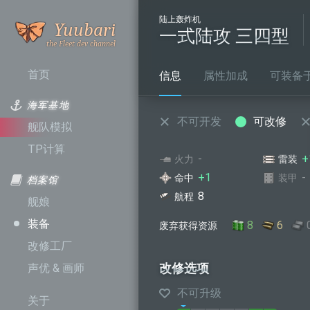
陆上轰炸机
是谁呼
Yuubari
一式陆攻 三四型
叫舰队
首页
信息
属性加成
可装备于.
海军基地
不可开发
可改修
舰队模拟
TP计算
-
+
火力
雷装
+1
-
命中
装甲
档案馆
8
航程
舰娘
装备
8
6
废弃获得资源
改修工厂
改修选项
声优 & 画师
不可升级
关于