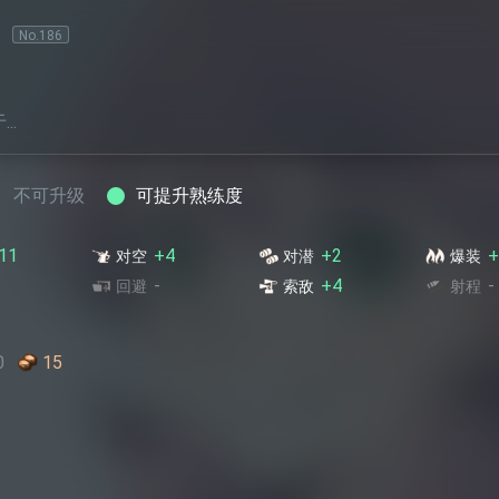
No.
186
..
不可升级
可提升熟练度
11
+4
+2
+
对空
对潜
爆装
-
+4
-
回避
索敌
射程
0
15