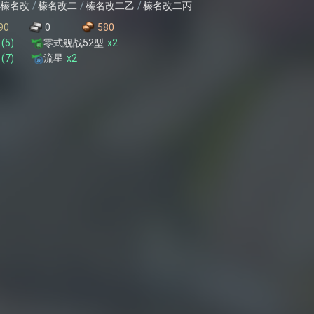
榛名改
榛名改二
榛名改二乙
榛名改二丙
90
0
580
(
5
)
零式舰战52型
x
2
(
7
)
流星
x
2