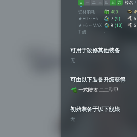
榛名
日
一
二
三
四
五
六
资材消耗
480
4
★+0 ~ +6
7
(
9
)
5
★+6 ~ MAX
9
(
10
)
6
升级
-
可用于改修其他装备
无
可由以下装备升级获得
一式陆攻 二二型甲
初始装备于以下舰娘
无