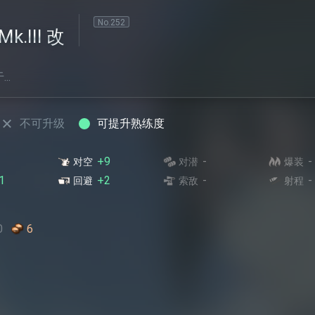
No.
252
k.III 改
..
不可升级
可提升熟练度
+9
-
-
对空
对潜
爆装
1
+2
-
-
回避
索敌
射程
0
6