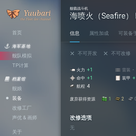
舰载战斗机
是谁呼
Yuubari
海喷火（Seafire） M
叫舰队
首页
信息
属性加成
可装备于.
海军基地
不可开发
不可改修
舰队模拟
TP计算
+1
-
火力
雷装
+1
+
命中
装甲
档案馆
4
航程
舰娘
装备
1
2
废弃获得资源
改修工厂
改修选项
声优 & 画师
无
关于