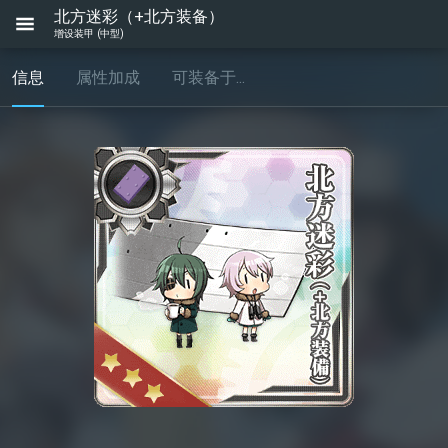
北方迷彩（+北方装备）
增设装甲 (中型)
信息
属性加成
可装备于...