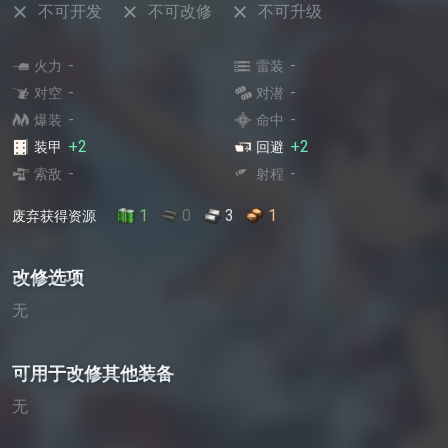
不可开发
不可改修
不可升级
-
-
火力
雷装
-
-
对空
对潜
-
-
爆装
命中
+2
+2
装甲
回避
-
-
索敌
射程
1
0
3
1
废弃获得资源
改修选项
无
可用于改修其他装备
无