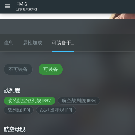
FM-2
舰载俯冲轰炸机
信息
属性加成
可装备于...
不可装备
可装备
战列舰
改装航空战列舰
航空战列舰
[
BBV
]
[
BBV
]
战列舰
战列巡洋舰
[
BB
]
[
BB
]
航空母舰
装甲航母
正规航母
轻型航母
[
CV
]
[
CV
]
[
CVL
]