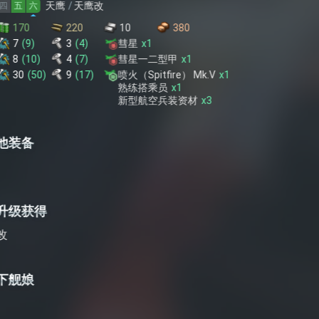
天鹰改
20
10
380
(
4
)
彗星
x
1
(
7
)
彗星一二型甲
x
1
(
17
)
喷火（Spitfire） Mk.V
x
1
熟练搭乘员
x
1
新型航空兵装资材
x
3