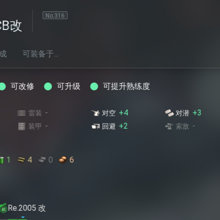
..
可升级
可提升熟练度
+4
+3
+
对空
对潜
爆装
+2
-
-
回避
索敌
射程
0
6