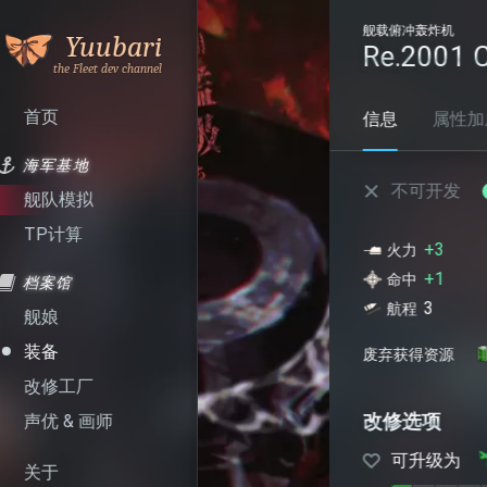
Re.2001 CB改
是谁呼
Yuubari
叫舰队
信息
属性加成
可装备于.
首页
海军基地
不可开发
可改修
舰队模拟
TP计算
+3
-
火力
雷装
+1
-
命中
装甲
档案馆
3
航程
舰娘
装备
1
4
废弃获得资源
改修工厂
改修选项
声优 & 画师
可升级为
Re.2005 改
关于