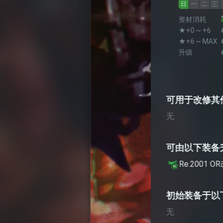
天鹰
日
一
二
三
四
五
六
资材消耗
170
2
★+0 ~ +6
7
(
9
)
3
★+6 ~ MAX
8
(
10
)
4
升级
30
(
50
)
9
可用于改修其他装备
无
可由以下装备升级获得
Re.2001 OR改
初始装备于以下舰娘
无