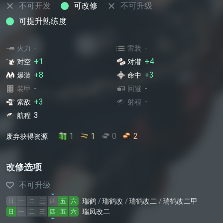
不可开发
可改修
不可升级
可提升熟练度
-
-
火力
雷装
+1
+4
对空
对潜
+8
+3
爆装
命中
-
-
装甲
回避
+3
-
索敌
射程
3
航程
1
1
0
2
废弃获得资源
改修选项
不可升级
瑞鹤
瑞鹤改
瑞鹤改二
瑞鹤改二甲
日
一
二
三
四
五
六
瑞凤改二
日
一
二
三
四
五
六