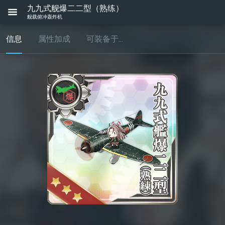
九九式舰爆二二型（熟练）
舰载俯冲轰炸机
信息
属性加成
可装备于...