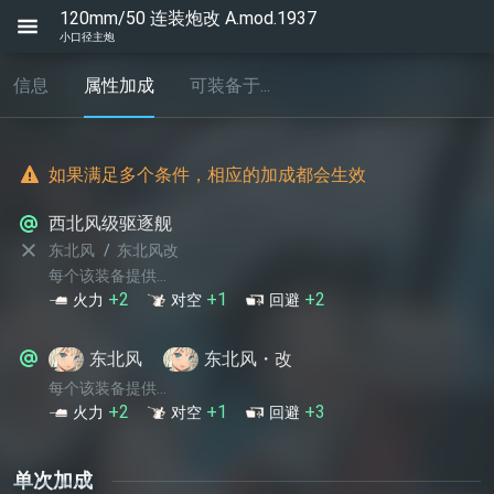
120mm/50 连装炮改 A.mod.1937
小口径主炮
信息
属性加成
可装备于...
如果满足多个条件，相应的加成都会生效
西北风级驱逐舰
东北风
东北风改
每个该装备提供...
+2
+1
+2
火力
对空
回避
东北风
东北风・改
每个该装备提供...
+2
+1
+3
火力
对空
回避
单次加成