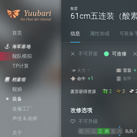
鱼雷
是谁呼
Yuubari
61cm五连装（酸
叫舰队
首页
信息
属性加成
可装备于.
海军基地
不可开发
可改修
舰队模拟
TP计算
-
+
火力
雷装
+1
-
命中
装甲
档案馆
舰娘
2
3
废弃获得资源
装备
改修工厂
改修选项
声优 & 画师
不可升级
岛风
日
一
二
三
四
五
六
关于