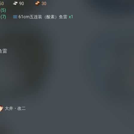
50
90
30
(
5
)
(
7
)
61cm五连装（酸素）鱼雷
x
1
鱼雷
大井・改二