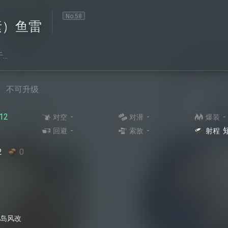
No.
58
素）鱼雷
..
不可升级
12
-
-
-
对空
对潜
爆装
-
-
回避
索敌
射程
2
0
岛风改