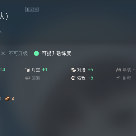
No.
94
队）
..
不可升级
可提升熟练度
14
+1
+6
-
对空
对潜
爆装
-
+5
-
回避
索敌
射程
0
4