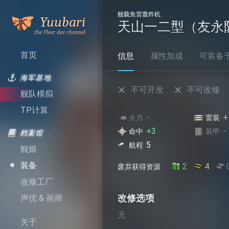
舰载鱼雷轰炸机
是谁呼
Yuubari
天山一二型（友永
叫舰队
首页
信息
属性加成
可装备于.
海军基地
不可开发
不可改修
舰队模拟
TP计算
-
+
火力
雷装
+3
-
命中
装甲
档案馆
5
航程
舰娘
装备
2
4
废弃获得资源
改修工厂
改修选项
声优 & 画师
无
关于