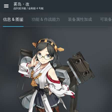
雾岛・改
战列巡洋舰 / 金刚级 4 号舰
信息 & 图鉴
功能 & 作战能力
装备属性加成
可装备..