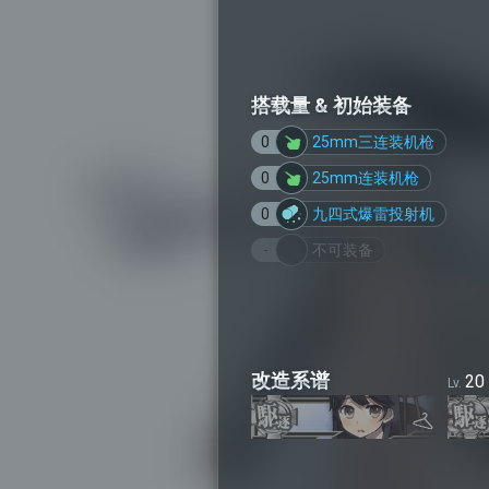
搭载量 & 初始装备
0
25mm三连装机枪
0
25mm连装机枪
0
九四式爆雷投射机
-
不可装备
改造系谱
20