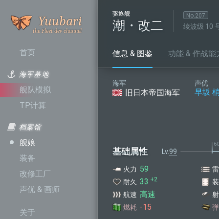
驱逐舰
是谁呼
No.
207
Yuubari
潮・改二
绫波级 10 
叫舰队
首页
信息 & 图鉴
功能 & 作战能
海军基地
海军
声优
舰队模拟
早坂 
旧日本帝国海军
TP计算
档案馆
舰娘
基础属性
99
装备
59
火力
雷
改修工厂
+2
33
耐久
装
声优 & 画师
高速
航速
射
-15
燃耗
弹
关于