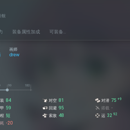
号舰
力
装备属性加成
可装备...
画师
梢
drew
+9
84
81
75
装
对空
对潜
59
95
-
甲
回避
搭载
92
短
48
32
程
索敌
运
-20
耗