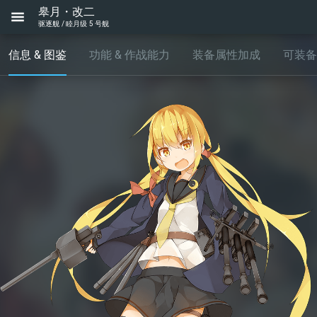
皋月・改二
驱逐舰 / 睦月级 5 号舰
信息 & 图鉴
功能 & 作战能力
装备属性加成
可装备..