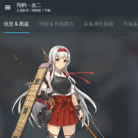
翔鹤・改二
正规航母 / 翔鹤级 1 号舰
信息 & 图鉴
功能 & 作战能力
装备属性加成
可装备..