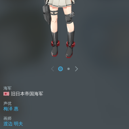
海军
旧日本帝国海军
声优
梅泽 惠
画师
渡边 明夫