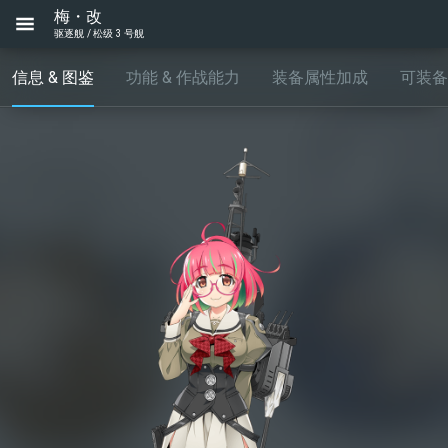
梅・改
驱逐舰 / 松级 3 号舰
信息 & 图鉴
功能 & 作战能力
装备属性加成
可装备..