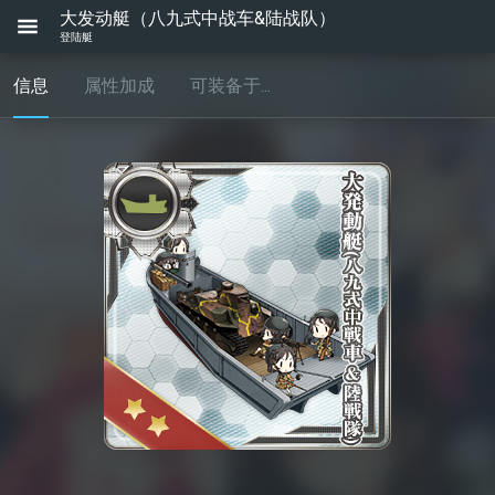
大发动艇（八九式中战车&陆战队）
登陆艇
信息
属性加成
可装备于...