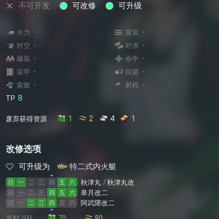
不可开发
可改修
可升级
-
-
火力
雷装
-
-
对空
对潜
-
-
爆装
命中
-
-
装甲
回避
-
-
索敌
射程
8
TP
1
2
4
1
废弃获得资源
改修选项
可升级为
特二式内火艇
秋津丸
秋津丸改
日
一
二
三
四
五
六
皋月改二
日
一
二
三
四
五
六
阿武隈改二
日
一
二
三
四
五
六
资材消耗
70
80