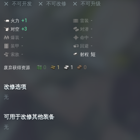
不可开发
不可改修
不可升级
+1
-
火力
雷装
+3
-
对空
对潜
-
-
爆装
命中
-
-
装甲
回避
-
短
索敌
射程
0
1
1
0
废弃获得资源
改修选项
无
可用于改修其他装备
无