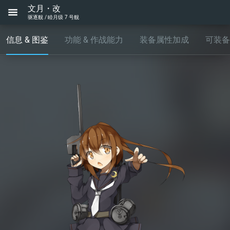
文月・改
驱逐舰 / 睦月级 7 号舰
信息 & 图鉴
功能 & 作战能力
装备属性加成
可装备..