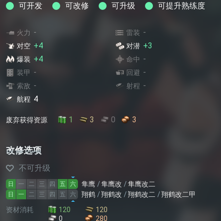
可开发
可改修
可升级
可提升熟练度
-
-
火力
雷装
+4
+3
对空
对潜
+4
-
爆装
命中
-
-
装甲
回避
-
-
索敌
射程
4
航程
1
3
0
3
废弃获得资源
改修选项
不可升级
隼鹰
隼鹰改
隼鹰改二
日
一
二
三
四
五
六
翔鹤
翔鹤改
翔鹤改二
翔鹤改二甲
日
一
二
三
四
五
六
资材消耗
120
120
0
280