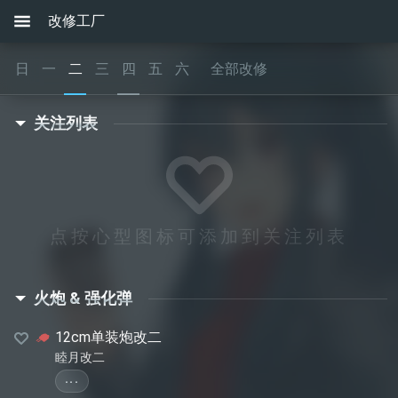
改修工厂
日
一
二
三
四
五
六
全部改修
关注列表
点按心型图标可添加到关注列表
火炮 & 强化弹
12cm单装炮改二
睦月改二
...